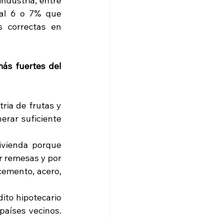
ndustria, entre 
 al 6 o 7% que 
 correctas en 
ás fuertes del 
ria de frutas y 
rar suficiente 
ivienda porque 
r remesas y por 
emento, acero, 
ito hipotecario 
aíses vecinos. 