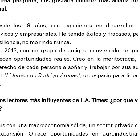
ltima pregunta, nos gustaría conocer más acerca de 
al.
de los 18 años, con experiencia en desarrollos in
icos y empresariales. He tenido éxitos y fracasos, p
iliencia, no me rindo nunca.
n 2013, con un grupo de amigos, convencido de qu
cen oportunidades reales. Creo en la meritocracia, 
derecho de cada persona a soñar y trabajar por sus s
t 
“Líderes con Rodrigo Arenas”
, un espacio para líde
o.
os lectores más influyentes de L.A. Times: ¿por qué ven
?
ís con una macroeconomía sólida, un sector privado 
ansión. Ofrece oportunidades en agroindustria, 