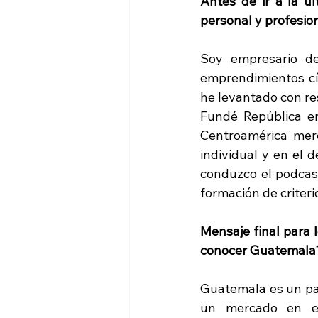
Antes de ir a la ú
personal y profesion
Soy empresario des
emprendimientos cív
he levantado con res
Fundé República e
Centroamérica mere
individual y en el 
conduzco el podcas
formación de criteri
Mensaje final para l
conocer Guatemala
Guatemala es un pa
un mercado en exp