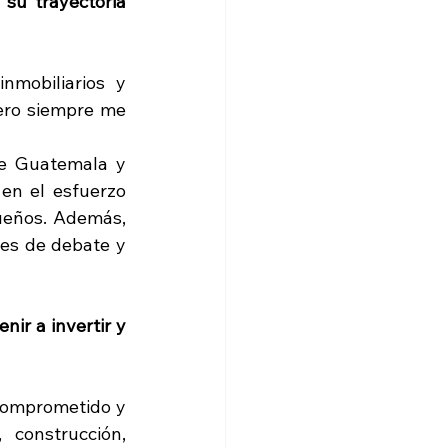
su trayectoria 
mobiliarios y 
ero siempre me 
e Guatemala y 
en el esfuerzo 
ueños. Además, 
res de debate y 
ir a invertir y 
comprometido y 
construcción, 