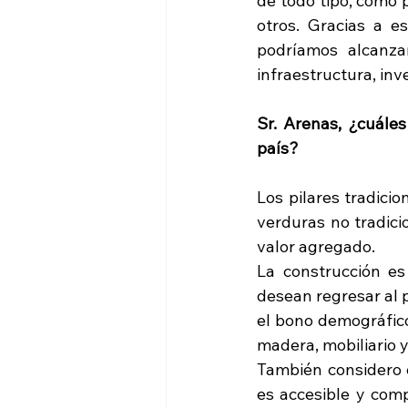
de todo tipo, como p
otros. Gracias a e
podríamos alcanza
infraestructura, inve
Sr. Arenas, ¿cuále
país?
Los pilares tradicio
verduras no tradici
valor agregado.
La construcción es
desean regresar al 
el bono demográfico
madera, mobiliario 
También considero e
es accesible y comp