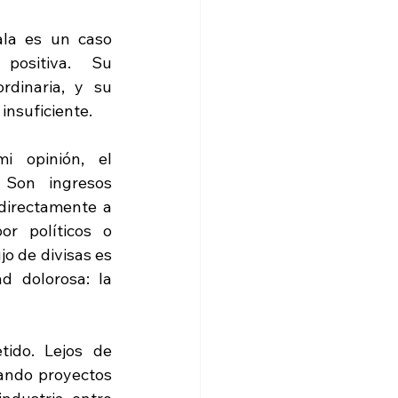
a es un caso 
positiva.  Su 
dinaria, y su 
insuficiente.
 opinión, el 
 Son ingresos 
directamente a 
r políticos o 
o de divisas es 
 dolorosa: la 
ido. Lejos de 
ando proyectos 