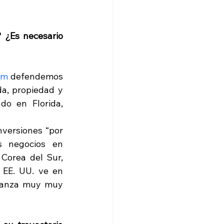
¿Es necesario 
om
 defendemos 
a, propiedad y 
o en Florida, 
nversiones “por 
s negocios en 
Corea del Sur, 
 EE. UU. ve en 
lianza muy muy 