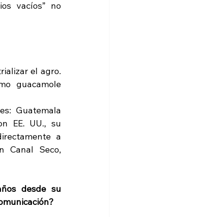
os vacíos” no 
alizar el agro. 
mo guacamole 
es: Guatemala 
n EE. UU., su 
irectamente a 
n Canal Seco, 
años desde su 
comunicación?