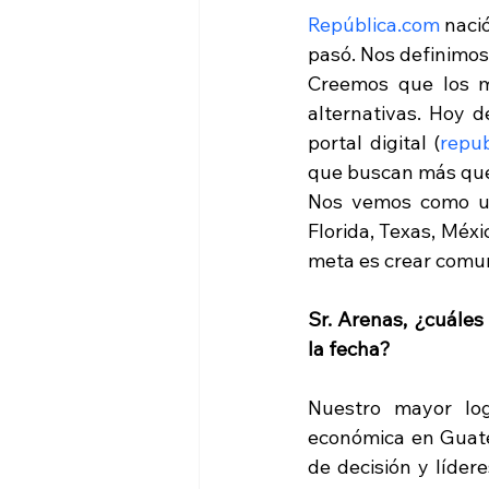
República.com
 naci
pasó. Nos definimos
Creemos que los me
alternativas. Hoy 
portal digital (
repu
que buscan más que n
Nos vemos como un 
Florida, Texas, Méxi
meta es crear comuni
Sr. Arenas, ¿cuáles
la fecha?
Nuestro mayor log
económica en Guate
de decisión y líder