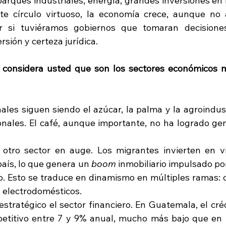
arques industriales, energía, grandes inversiones en i
ste círculo virtuoso, la economía crece, aunque no
r si tuviéramos gobiernos que tomaran decisiones
rsión y certeza jurídica.
s considera usted que son los sectores económicos m
nales siguen siendo el azúcar, la palma y la agroindust
onales. El café, aunque importante, no ha logrado gene
 otro sector en auge. Los migrantes invierten en v
país, lo que genera un
 boom
 inmobiliario impulsado po
. Esto se traduce en dinamismo en múltiples ramas: c
y electrodomésticos.
stratégico el sector financiero. En Guatemala, el créd
etitivo entre 7 y 9% anual, mucho más bajo que en p