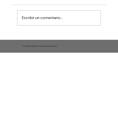
Escribir un comentario...
RODRIGO ARENAS - CEO REPÚBLICA
© 2026 IGM Investments. Todos los derechos reservados.